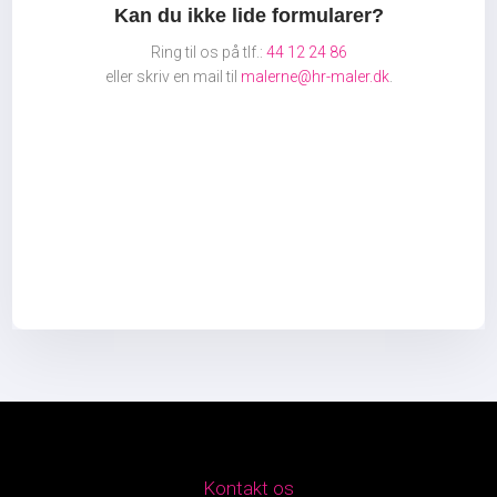
​Kan du ikke lide formularer?
Ring til os på tlf.:
44 12 24 86
​eller skriv en mail til
malerne@hr-maler.dk
.
Kontakt os