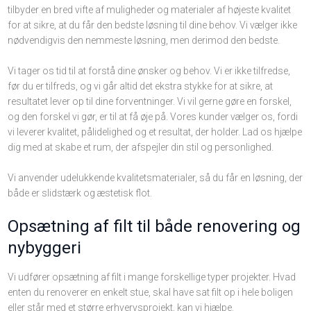
tilbyder en bred vifte af muligheder og materialer af højeste kvalitet
for at sikre, at du får den bedste løsning til dine behov. Vi vælger ikke
nødvendigvis den nemmeste løsning, men derimod den bedste.
Vi tager os tid til at forstå dine ønsker og behov. Vi er ikke tilfredse,
før du er tilfreds, og vi går altid det ekstra stykke for at sikre, at
resultatet lever op til dine forventninger. Vi vil gerne gøre en forskel,
og den forskel vi gør, er til at få øje på. Vores kunder vælger os, fordi
vi leverer kvalitet, pålidelighed og et resultat, der holder. Lad os hjælpe
dig med at skabe et rum, der afspejler din stil og personlighed.
Vi anvender udelukkende kvalitetsmaterialer, så du får en løsning, der
både er slidstærk og æstetisk flot.
Opsætning af filt til både renovering og
nybyggeri
Vi udfører opsætning af filt i mange forskellige typer projekter. Hvad
enten du renoverer en enkelt stue, skal have sat filt op i hele boligen
eller står med et større erhvervsprojekt, kan vi hjælpe.