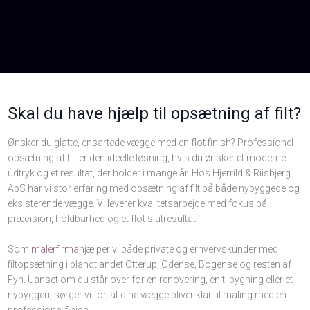
Skal du have hjælp til opsætning af filt?
Ønsker du glatte, ensartede vægge med en flot finish? Professionel
opsætning af filt er den ideelle løsning, hvis du ønsker et moderne
udtryk og et resultat, der holder i mange år. Hos Hjerrild & Riisbjerg
ApS har vi stor erfaring med opsætning af filt på både nybyggede og
eksisterende vægge. Vi leverer kvalitetsarbejde med fokus på
præcision, holdbarhed og et flot slutresultat.
Som
malerfirma
hjælper vi både private og erhvervskunder med
filtopsætning i blandt andet Otterup, Odense, Bogense og resten af
Fyn. Uanset om du står over for en renovering, en tilbygning eller et
nybyggeri, sørger vi for, at dine vægge bliver klar til maling med en