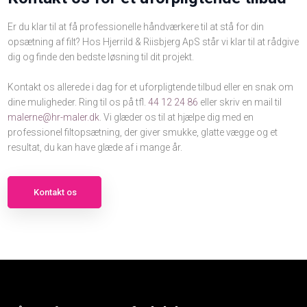
Er du klar til at få professionelle håndværkere til at stå for din
opsætning af filt? Hos Hjerrild & Riisbjerg ApS står vi klar til at rådgive
dig og finde den bedste løsning til dit projekt.
Kontakt os allerede i dag for et uforpligtende tilbud eller en snak om
dine muligheder. Ring til os på tfl.
44 12 24 86
eller skriv en mail til
malerne@hr-maler.dk
. Vi glæder os til at hjælpe dig med en
professionel filtopsætning, der giver smukke, glatte vægge og et
resultat, du kan have glæde af i mange år.
Kontakt os​