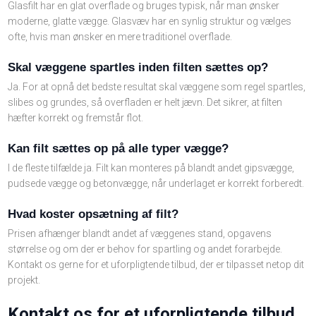
Glasfilt har en glat overflade og bruges typisk, når man ønsker
moderne, glatte vægge. Glasvæv har en synlig struktur og vælges
ofte, hvis man ønsker en mere traditionel overflade.
Skal væggene spartles inden filten sættes op?
Ja. For at opnå det bedste resultat skal væggene som regel spartles,
slibes og grundes, så overfladen er helt jævn. Det sikrer, at filten
hæfter korrekt og fremstår flot.
Kan filt sættes op på alle typer vægge?
I de fleste tilfælde ja. Filt kan monteres på blandt andet gipsvægge,
pudsede vægge og betonvægge, når underlaget er korrekt forberedt.
Hvad koster opsætning af filt?
Prisen afhænger blandt andet af væggenes stand, opgavens
størrelse og om der er behov for spartling og andet forarbejde.
Kontakt os gerne for et uforpligtende tilbud, der er tilpasset netop dit
projekt.
Kontakt os for et uforpligtende tilbud