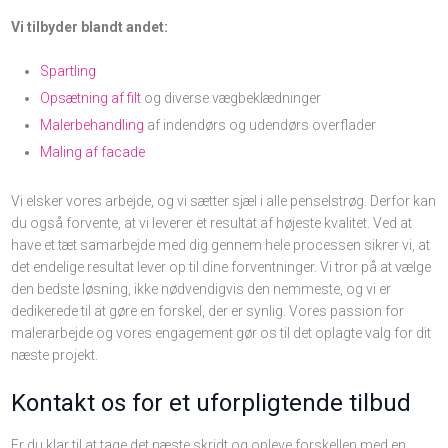
Vi tilbyder blandt andet:
Spartling
Opsætning af filt
og diverse vægbeklædninger
Malerbehandling
af indendørs og udendørs overflader
Maling af facade
Vi elsker vores arbejde, og vi sætter sjæl i alle penselstrøg.​ Derfor kan
du også forvente, at vi leverer et resultat af højeste kvalitet. Ved at
have et tæt samarbejde med dig gennem hele processen sikrer vi, at
det endelige resultat lever op til dine forventninger. Vi tror på at vælge
den bedste løsning, ikke nødvendigvis den nemmeste, og vi er
dedikerede til at gøre en forskel, der er synlig. Vores passion for
malerarbejde og vores engagement gør os til det oplagte valg for dit
næste projekt.
Kontakt os for et uforpligtende tilbud
Er du klar til at tage det næste skridt og opleve forskellen med en