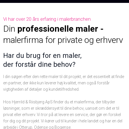
Vi har over 20 års erfaring i malerbranchen
Din
professionelle maler -
​malerfirma for
​private og erhverv​
​​​Har du brug for en maler,
​der forstår dine behov?​
I din søgen efter den rette maler til dit projekt, er det essentielt at finde
en partner, der ikke kun leverer høj kvalitet, men også forstår
vigtigheden af detaljer og kundetilfredshed.
Hos Hjerrild & Riisbjerg ApS finder du et malerfirma, der tilbyder
løsninger, som er skræddersyet til dine behov, uanset om det er til
privat eller erhverv. Vi tror på at levere en service, der gør en forskel
for dig og dit projekt. Vi kører ud til kunder i hele landet og har en del
arbejde i Otterup, Odense og Bogense.​