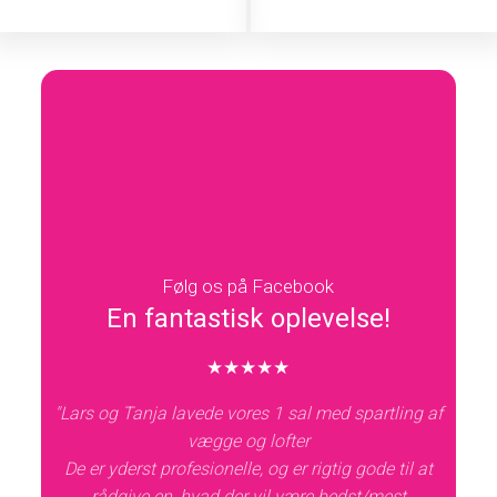
Følg os på Facebook
​En fantastisk oplevelse!
★★★★★​
"Lars og Tanja lavede vores 1 sal med spartling af
vægge og lofter
De er ​yderst profesionelle, og er rigtig gode til at
rådgive en, hvad der vil være bedst/mest