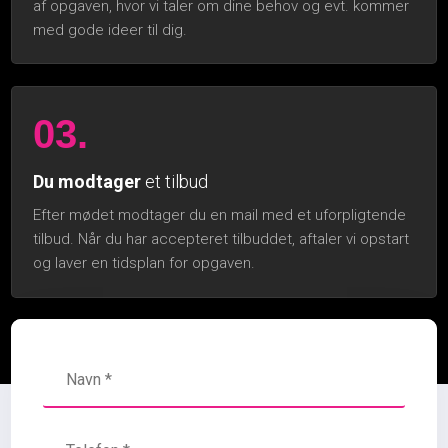
af opgaven, hvor vi taler om dine behov og evt. kommer
med gode ideer til dig.
03.
Du modtager
et tilbud
Efter mødet modtager du en mail med et uforpligtende
tilbud. Når du har accepteret tilbuddet, aftaler vi opstart
og laver en tidsplan for opgaven.