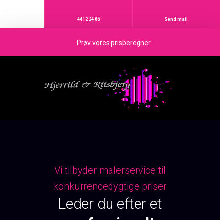
44 12 24 86
Send mail
Prøv vores prisberegner
Vi tilbyder malerservice til
konkurrencedygtige priser
Leder du efter et